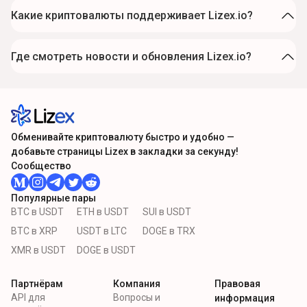
Какие криптовалюты поддерживает Lizex.io?
Где смотреть новости и обновления Lizex.io?
Обменивайте криптовалюту быстро и удобно —
добавьте страницы Lizex в закладки за секунду!
Сообщество
Популярные пары
BTC в USDT
ETH в USDT
SUI в USDT
BTC в XRP
USDT в LTC
DOGE в TRX
XMR в USDT
DOGE в USDT
Партнёрам
Компания
Правовая
API для
Вопросы и
информация