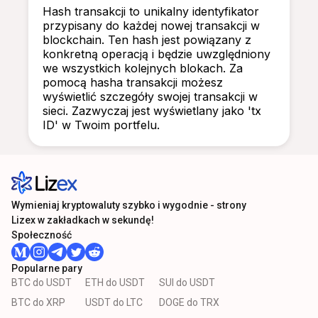
Hash transakcji to unikalny identyfikator
przypisany do każdej nowej transakcji w
blockchain. Ten hash jest powiązany z
konkretną operacją i będzie uwzględniony
we wszystkich kolejnych blokach. Za
pomocą hasha transakcji możesz
wyświetlić szczegóły swojej transakcji w
sieci. Zazwyczaj jest wyświetlany jako 'tx
ID' w Twoim portfelu.
Wymieniaj kryptowaluty szybko i wygodnie - strony
Lizex w zakładkach w sekundę!
Społeczność
Popularne pary
BTC do USDT
ETH do USDT
SUI do USDT
BTC do XRP
USDT do LTC
DOGE do TRX