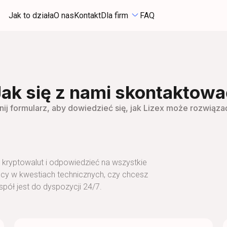
Jak to działa
O nas
Kontakt
Dla firm
FAQ
Jak się z nami skontaktowa
nij formularz, aby dowiedzieć się, jak Lizex może rozwiąz
kryptowalut i odpowiedzieć na wszystkie
ocy w kwestiach technicznych, czy chcesz
spół jest do dyspozycji 24/7.