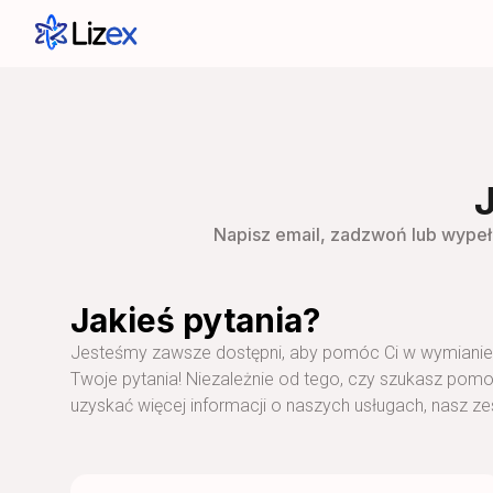
Napisz email, zadzwoń lub wypeł
Jakieś pytania?
Jesteśmy zawsze dostępni, aby pomóc Ci w wymianie 
Twoje pytania! Niezależnie od tego, czy szukasz pom
uzyskać więcej informacji o naszych usługach, nasz ze