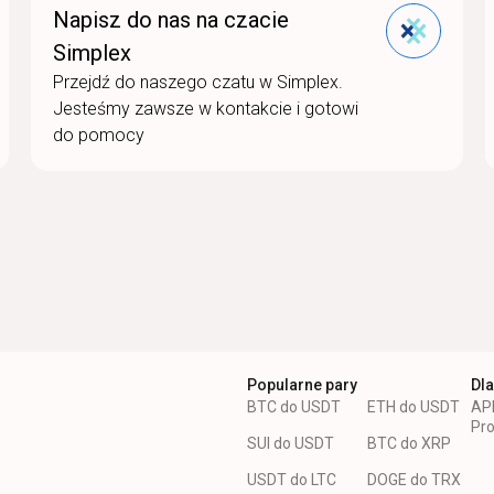
Napisz do nas na czacie
Simplex
Przejdź do naszego czatu w Simplex.
Jesteśmy zawsze w kontakcie i gotowi
do pomocy
Popularne pary
Dla
BTC do USDT
ETH do USDT
API
Pro
SUI do USDT
BTC do XRP
USDT do LTC
DOGE do TRX