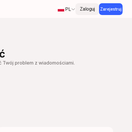
PL
Zaloguj
Zarejestruj
ć
ać Twój problem z wiadomościami.